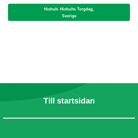
Hishult- Hishults Torgdag,
Sverige
Till startsidan