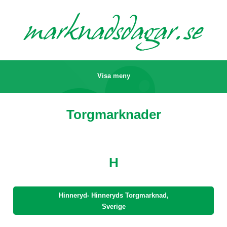
marknads
dagar.se
Visa meny
Torgmarknader
H
Hinneryd- Hinneryds Torgmarknad,
Sverige