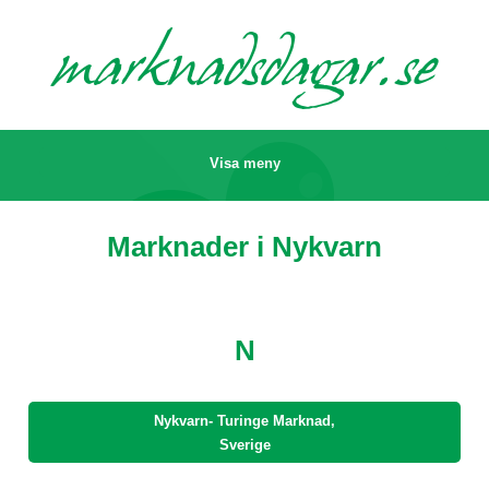
marknads
dagar.se
Visa meny
Marknader i Nykvarn
N
Nykvarn- Turinge Marknad,
Sverige