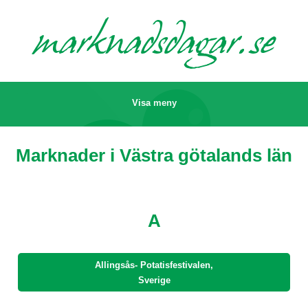
marknads
dagar.se
Visa meny
Marknader i Västra götalands län
A
Allingsås- Potatisfestivalen,
Sverige